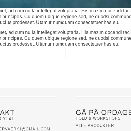
et, ad cum nulla intellegat voluptaria. His mazim docendi taci
m principes. Cu quem ubique regione sed, ne quodsi commune f
lbucius prodesset. Utamur numquam consectetuer has eu.
et, ad cum nulla intellegat voluptaria. His mazim docendi taci
m principes. Cu quem ubique regione sed, ne quodsi commune f
lbucius prodesset. Utamur numquam consectetuer has eu.
AKT
GÅ PÅ OPDAG
HOLD & WORKSHOPS
5 01 41
ALLE PRODUKTER
ERVAERK1@GMAIL.COM