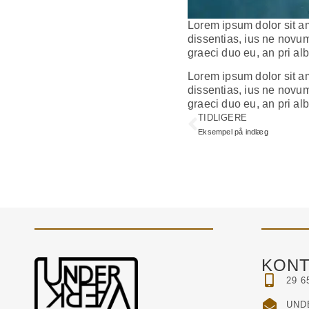
Lorem ipsum dolor sit am
dissentias, ius ne novu
graeci duo eu, an pri a
Lorem ipsum dolor sit am
dissentias, ius ne novu
graeci duo eu, an pri a
TIDLIGERE
Eksempel på indlæg
KONT
29 6
UND