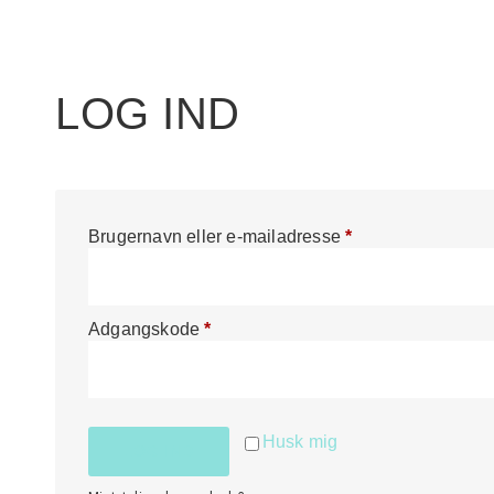
LOG IND
Brugernavn eller e-mailadresse
*
Adgangskode
*
Husk mig
LOG IND