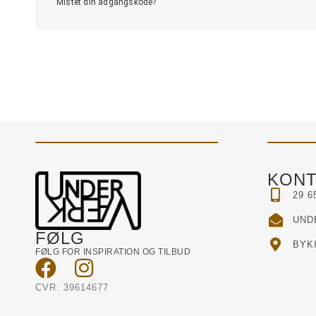
Mistet din adgangskode?
KONT
29 6
UND
FØLG
BYKI
FØLG FOR INSPIRATION OG TILBUD
CVR: 39614677