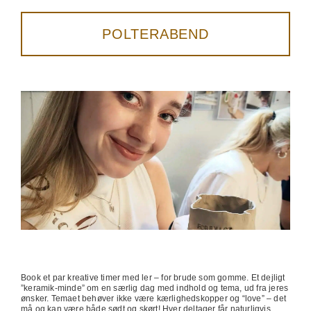
POLTERABEND
Book
et par kreative timer med ler – for brude som gomme. Et dejligt
”keramik-minde” om en særlig dag med indhold og tema, ud fra jeres
ønsker. Temaet behøver ikke være kærlighedskopper og “love” – det
må og kan være både sødt og skørt! Hver deltager får naturligvis