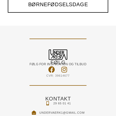
BØRNEFØDSELSDAGE
FØLG
FØLG FOR INSPIRATION OG TILBUD
CVR: 39614677
KONTAKT
29 65 01 41
UNDERVAERK1@GMAIL.COM