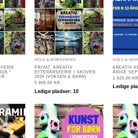
HOLD & WORKSHOPS
HOLD & WO
SFERIE
PRIVAT: KREATIV
KREATIV K
026 *
EFTERÅRSFERIE I SKOVEN
ÅRIGE SEP
ER
2026 (VOKSEN & BARN)
1.925,00
KR
5.900,00
KR.
Ledige pla
Ledige pladser: 10