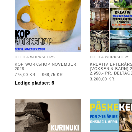
HOLD & WORKSHOPS
HOLD & WORKSHOPS
KOP WORKSHOP NOVEMBER
KREATIV EFTERÅR
2026
(VOKSEN & BARN) 2
2.950,- PR. DELTAG
775,00
KR.
–
968,75
KR.
3.200,00
KR.
Ledige pladser: 6